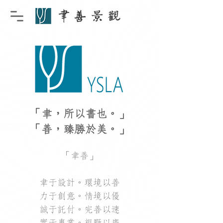
「聿，所以書也。」
「善，臻勝於美。」
「聿善」
聿于設計。環境以善
力于創意。情境以優
誠于託付。完善以速