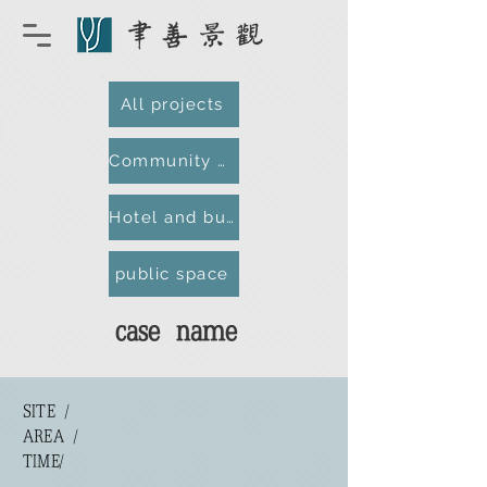
All projects
Community and Residential
Hotel and business district
public space
case name
SITE /
AREA /
​TIME/