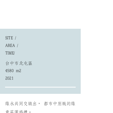
SITE /
AREA /
​TIME/
台中市北屯區
4580 m2
2021
綠水共同交織出， 都市中別緻的綠
意莊園婚禮。