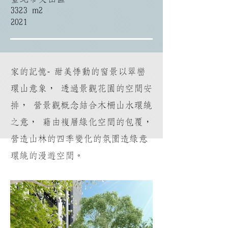
3323 m2
2021
家的記憶- 甜美悸動的窗景以翠巒
環山意象， 透過景觀花園的空間安
排， 營景觀概念結合木柵山水環繞
之意， 藉由複層綠化空間的包覆，
營造山林的四季變化的氛圍造綠意
環繞的漫遊空間。