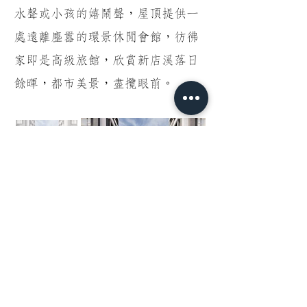
水聲或小孩的嬉鬧聲，屋頂提供一
處遠離塵囂的環景休閒會館，彷彿
家即是高級旅館，欣賞新店溪落日
餘暉，都市美景，盡攬眼前。