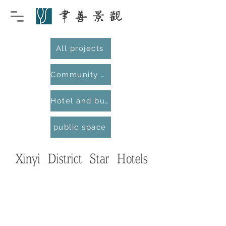
All projects
Community and Residential
Hotel and business district
public space
​Xinyi District Star Hotels